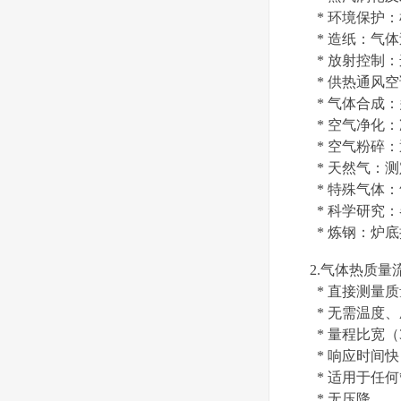
* 环境保护
* 造纸：气
* 放射控制
* 供热通风
* 气体合成
* 空气净化
* 空气粉碎
* 天然气：
* 特殊气体
* 科学研究
* 炼钢：炉
2.气体热质量
* 直接测量
* 无需温度
* 量程比宽（30
* 响应时间快
* 适用于任
* 无压降