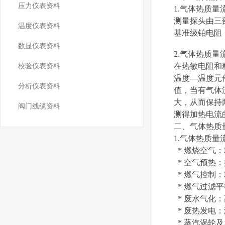
压力仪表资料
1.气体热质
测量探头由三
温度仪表资料
基准级铂电阻
数显仪表资料
2.气体热质
在热敏电阻和
校验仪表资料
温度—温度元
分析仪表资料
值，当有气体
大，从而保持
阀门线缆资料
测得加热电流
二、气体热质
1.气体热质
* 燃烧空气
* 空气预热
* 燃气控制
* 燃气过滤
* 废水气化
* 废热发电
* 蒸汽涡轮