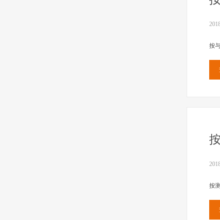
2018
按
2018
按