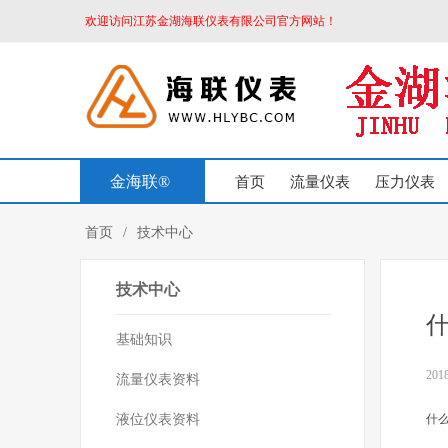
欢迎访问江苏金湖海联仪表有限公司官方网站！
金海联®
首页
流量仪表
压力仪表
首页
/
技术中心
技术中心
基础知识
2018
流量仪表资料
液位仪表资料
什