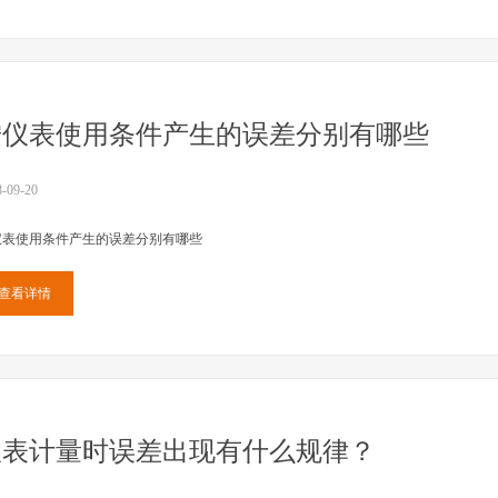
按仪表使用条件产生的误差分别有哪些
-09-20
仪表使用条件产生的误差分别有哪些
查看详情
仪表计量时误差出现有什么规律？