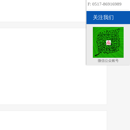
F: 0517-86916989
关注我们
微信公众账号