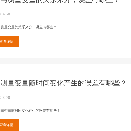
-09-20
与测量变量的关系来分，误差有哪些？
查看详情
按测量变量随时间变化产生的误差有哪些？
-09-20
测量变量随时间变化产生的误差有哪些？
查看详情